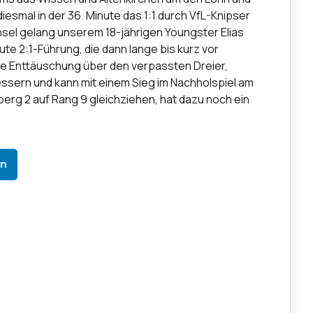
esmal in der 36. Minute das 1:1 durch VfL-Knipser
el gelang unserem 18-jährigen Youngster Elias
eute 2:1-Führung, die dann lange bis kurz vor
e Enttäuschung über den verpassten Dreier,
bessern und kann mit einem Sieg im Nachholspiel am
berg 2 auf Rang 9 gleichziehen, hat dazu noch ein
In