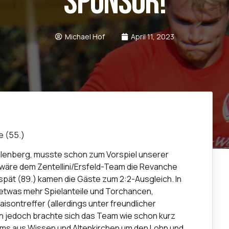
Sponsor!
Michael Hof
April 11, 2023
e (55.)
lenberg, musste schon zum Vorspiel unserer
wäre dem Zentellini/Ersfeld-Team die Revanche
t spät (89.) kamen die Gäste zum 2:2-Ausgleich. In
etwas mehr Spielanteile und Torchancen,
isontreffer (allerdings unter freundlicher
n jedoch brachte sich das Team wie schon kurz
ms aus Wissen und Altenkirchen um den Lohn und