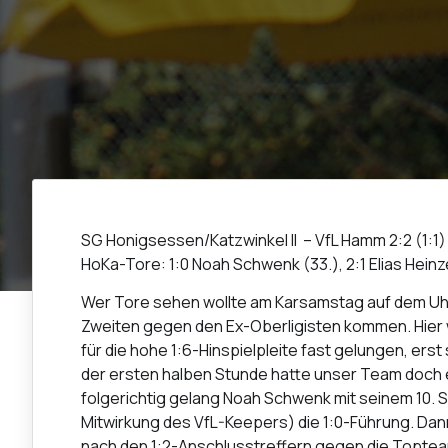
SG Honigsessen/Katzwinkel II – VfL Hamm 2:2 (1:1)
HoKa-Tore: 1:0 Noah Schwenk (33.), 2:1 Elias Heinz
Wer Tore sehen wollte am Karsamstag auf dem Uh
Zweiten gegen den Ex-Oberligisten kommen. Hier 
für die hohe 1:6-Hinspielpleite fast gelungen, ers
der ersten halben Stunde hatte unser Team doch 
folgerichtig gelang Noah Schwenk mit seinem 10. Sa
Mitwirkung des VfL-Keepers) die 1:0-Führung. Dan
nach den 1:2-Anschlusstreffern gegen die Toptea