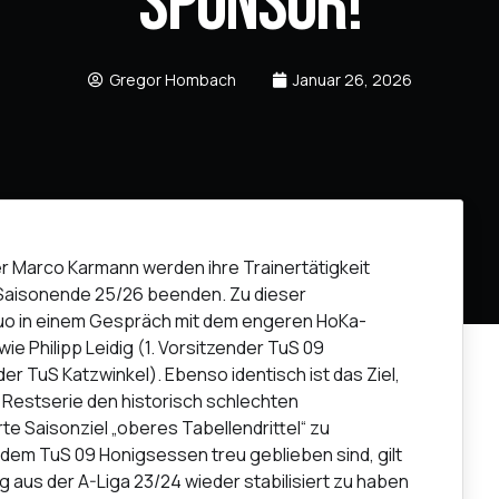
Sponsor!
Gregor Hombach
Januar 26, 2026
er Marco Karmann werden ihre Trainertätigkeit
Saisonende 25/26 beenden. Zu dieser
uo in einem Gespräch mit dem engeren HoKa-
e Philipp Leidig (1. Vorsitzender TuS 09
r TuS Katzwinkel). Ebenso identisch ist das Ziel,
 Restserie den historisch schlechten
te Saisonziel „oberes Tabellendrittel“ zu
s dem TuS 09 Honigsessen treu geblieben sind, gilt
aus der A-Liga 23/24 wieder stabilisiert zu haben