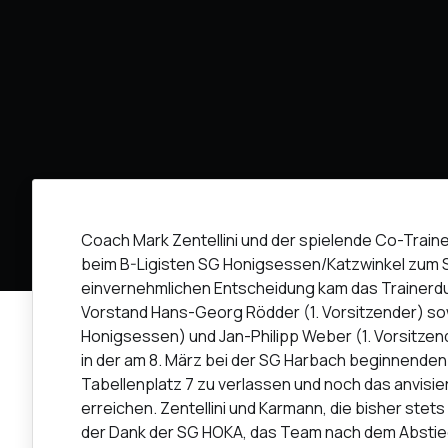
Coach Mark Zentellini und der spielende Co-Train
beim B-Ligisten SG Honigsessen/Katzwinkel zum 
einvernehmlichen Entscheidung kam das Trainerd
Vorstand Hans-Georg Rödder (1. Vorsitzender) sowi
Honigsessen) und Jan-Philipp Weber (1. Vorsitzende
in der am 8. März bei der SG Harbach beginnenden
Tabellenplatz 7 zu verlassen und noch das anvisier
erreichen. Zentellini und Karmann, die bisher stet
der Dank der SG HOKA, das Team nach dem Abstieg 