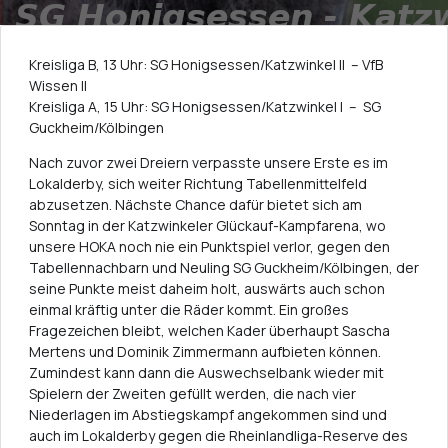
Kreisliga B, 13 Uhr: SG Honigsessen/Katzwinkel II – VfB
Wissen II
Kreisliga A, 15 Uhr: SG Honigsessen/Katzwinkel I – SG
Guckheim/Kölbingen
Nach zuvor zwei Dreiern verpasste unsere Erste es im
Lokalderby, sich weiter Richtung Tabellenmittelfeld
abzusetzen. Nächste Chance dafür bietet sich am
Sonntag in der Katzwinkeler Glückauf-Kampfarena, wo
unsere HOKA noch nie ein Punktspiel verlor, gegen den
Tabellennachbarn und Neuling SG Guckheim/Kölbingen, der
seine Punkte meist daheim holt, auswärts auch schon
einmal kräftig unter die Räder kommt. Ein großes
Fragezeichen bleibt, welchen Kader überhaupt Sascha
Mertens und Dominik Zimmermann aufbieten können.
Zumindest kann dann die Auswechselbank wieder mit
Spielern der Zweiten gefüllt werden, die nach vier
Niederlagen im Abstiegskampf angekommen sind und
auch im Lokalderby gegen die Rheinlandliga-Reserve des