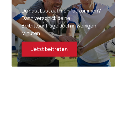
Du hast Lust auf mehr bekommen?
Dann verschick deine
Beitrittsanfrage doch in wenigen
Minuten.
Jetzt beitreten