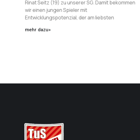
Rinat Seitz (19) zu unserer SG. Damit bekommen
wir einen jungen Spieler mit
Entwicklungspotenzial, der am liebsten
mehr dazu»