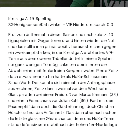
Kreisliga A, 19. Spieltag:
SG Honigsessen/Katzwinkel – VfB Niederdreisbach 0:0
Erst zum drittenmal in dieser Saison und nach zuletzt 10
Ligaspielen mit Gegentoren stand hinten wieder die Null,
und das sollte man primär positiv herausstreichen gegen
ein zweikampfstarkes, in der Kreisliga A etabliertes VfB-
Team aus dem oberen Tabellendrittel. In einem Spiel mit
nur ganz wenigen Tormöglichkeiten dominierten die
Abwehrreihen mit fehlerfreien Keepern, wobei Pierre Zeitz
doch etwas mehr zu tun hatte als HoKa-Schlussmann
Simon Vieth. Der konnte sich einmal in der Anfangsphase
auszeichnen, Zeitz dann zweimal vor dem Wechsel mit
Glanzparaden bei einem Freistoß von Marco Karmann (33.)
und einem Fernschuss von Julian Kohl (36.). Fast mit dem
Pausenpfiff dann doch die Gästeführung, doch Christian
Hüsch traf nur das Außennetz. Das dann aber auch schon
die letzte glasklare Gästechance, denn das HoKa-Team
stand defensiv sehr stabil nach der hohen 1:4-Niederlage