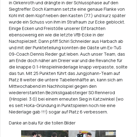
in Girkenroth und drängte in der Schlussphase auf den
Siegtreffer. Doch Karmann setzte eine genaue Flanke von
Kohl mit dem Kopf neben den Kasten (77.) und kurz später
wurde ein Schuss von ihm im Strafraum zur Ecke geblockt.
Einige Ecken und Freistöße unserer Elf brachten
ebensowenig ein wie die letzte VfB-Ecke in der
Nachspielzeit. Dann pfiff Schiri Schneider aus Harbach ab
und mit der Punkteteilung konnten die Gäste um Ex-TuS
09-Coach Dennis Reder gut leben. Auch unser Team, das
am Ende doch näher am Dreier war und die Revanche für
die knappe 0:1-Hinspielniederlage knapp verpasste, sollte
das tun. Mit 25 Punkten führt das Jungjohann-Team auf
Platz 8 weiter die untere Tabellenhälfte an, kann sich am
Mittwochabend im Nachholspiel gegen den
wiedererstarkten Bezirksligaabsteiger SG Rennerod
(Hinspiel: 3:0) bei einem erneuten Sieg in Katzwinkel (wo
es seit HoKa-Gründung in Punktspielen noch nie eine
Niederlage gab !!!) sogar auf Platz 6 verbessern.
Danke an balu für die tollen Bilder